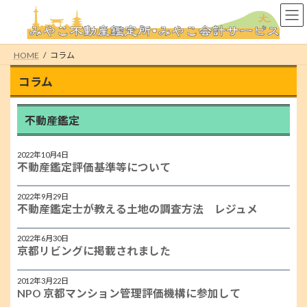
コ
ナ
ン
ビ
テ
ゲ
ン
ー
HOME
コラム
ツ
シ
へ
ョ
コラム
ス
ン
キ
に
ッ
移
不動産鑑定
プ
動
2022年10月4日
不動産鑑定評価基準等について
2022年9月29日
不動産鑑定士が教える土地の調査方法 レジュメ
2022年6月30日
京都リビングに掲載されました
2012年3月22日
NPO 京都マンション管理評価機構に参加して