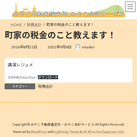
コ
ナ
ン
ビ
テ
ゲ
ン
ー
HOME
税務会計
町家の税金のこと教えます！
ツ
シ
町家の税金のこと教えます！
へ
ョ
ス
ン
キ
に
最
2016年8月21日
2022年9月8日
miyako
終
ッ
移
更
プ
動
新
講演レジュメ
日
時
20140821machiya
ダウンロード
:
税務会計
カテゴリー
Copyright © みやこ不動産鑑定所・みやこ会計サービス All Rights Reserved.
Powered by
WordPress
with
Lightning Theme
&
VK All in One Expansion Unit