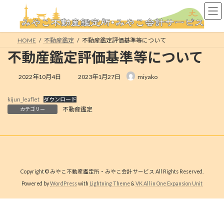
コ
ナ
ン
ビ
テ
ゲ
ン
ー
HOME
不動産鑑定
不動産鑑定評価基準等について
ツ
シ
不動産鑑定評価基準等について
へ
ョ
ス
ン
キ
に
最
2022年10月4日
2023年1月27日
miyako
終
ッ
移
更
プ
動
kijun_leaflet
ダウンロード
新
不動産鑑定
カテゴリー
日
時
:
Copyright © みやこ不動産鑑定所・みやこ会計サービス All Rights Reserved.
Powered by
WordPress
with
Lightning Theme
&
VK All in One Expansion Unit