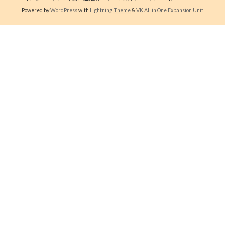
Powered by
WordPress
with
Lightning Theme
&
VK All in One Expansion Unit