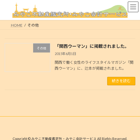
コ
ナ
ン
ビ
テ
ゲ
ン
ー
HOME
その他
ツ
シ
へ
ョ
ス
ン
「関西ウーマン」に掲載されました。
キ
に
その他
ッ
移
2015年6月1日
プ
動
関西で働く女性のライフスタイルマガジン「関
西ウーマン」に、辻本が掲載されました。
続きを読む
Copyright © みやこ不動産鑑定所・みやこ会計サービス All Rights Reserved.